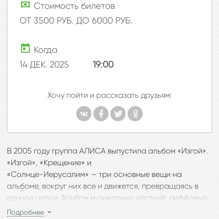
Стоимость билетов
ОТ 3500 РУБ. ДО 6000 РУБ.
Когда
14 ДЕК. 2025
19:00
Хочу пойти и рассказать друзьям:
В 2005 году группа АЛИСА выпустила альбом «Изгой».
«Изгой», «Крещение» и
«Солнце-Иерусалим» — три основные вещи на
альбоме, вокруг них все и движется, превращаясь в
единое целое. Альбом музыкально жёсткий, риффовый.
Десять композиций. Часть из них после выпуска
Подробнее