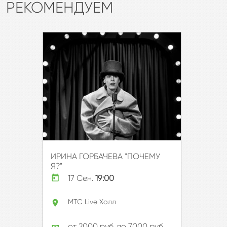
РЕКОМЕНДУЕМ
всех друзей, союзников, попутчиков и болельщиков на
праздничный концерт, имеющий место быть 15 апреля
в концертном зале МТС Лайв Холл. Командовать
парадом новорождённый намерен лично.
Присоединяйтесь к ритуалу Жизни и Любви!
ИРИНА ГОРБАЧЕВА "ПОЧЕМУ
Я?"
Купить билет
17 Сен.
19:00
Подробнее
МТС Live Холл
от 2000 руб. до 7000 руб.