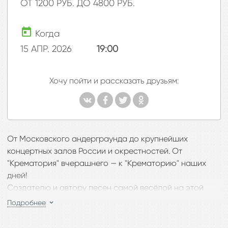
ОТ 1200 РУБ. ДО 4800 РУБ.
Когда
15 АПР. 2026
19:00
Хочу пойти и рассказать друзьям:
От Московского андерграунда до крупнейших
концертных залов России и окрестностей. От
"Крематория" вчерашнего — к "Крематорию" наших
дней!
Создателю и автору песен самой весёлой на этой
планете культовой рок-группы «Крематорий», Армену
Подробнее
Григоряну, —65 лет! В честь знаменательной даты
легендарный ансамбль русского рока приглашает