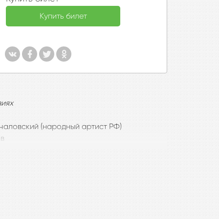
Купить билет
виях
чаловский
(народный артист РФ)
ов
ни обращались. Всякий раз видишь в нем
ованное, не открытое», – так говорит
 фильм которого «Дядя Ваня» (1970 г.) стал
драматурга.
ь обратился к пьесе и её героям, чтобы