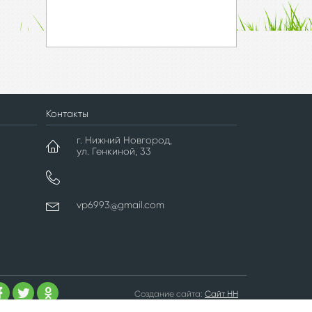
Контакты
г. Нижний Новгород,
ул. Генкиной, 33
vp6993
gmail.com
@
Создание сайта:
Сайт НН