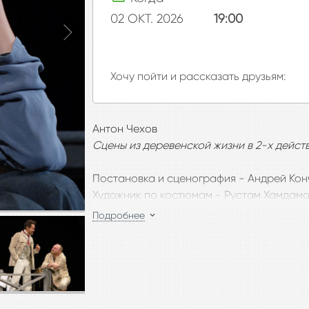
02 ОКТ. 2026
19:00
Хочу пойти и рассказать друзьям:
Антон Чехов
Сцены из деревенской жизни в 2-х дейст
Постановка и сценография -
Андрей Кон
Художник по костюмам -
Рустам Хамдам
Композитор -
Эдуард Артемьев
Подробнее
«Чехов неисчерпаем, сколько бы к нему 
что-то ранее не замеченное, не почувств
известный режиссёр Андрей Кончаловский,
одной из лучших экранизаций великого 
В театральной постановке режиссёр внов