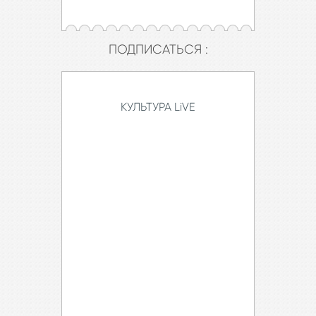
Марк Варшавер
Идея (краткое содержание):
ПОДПИСАТЬСЯ :
Спектакль «Юнона и Авось» — визитная карточка
«Ленкома». Впервые его сыграли 8
июля 1981 года (официальная премьера – 20 октября
1981). Рок-оперу называют самой
КУЛЬТУРА LiVE
пронзительной историей любви на московской сцене,
гимном любви, мужеству и
верности.
Режиссер Марк Захаров, сценограф Олег Шейнцис и
балетмейстер Владимир Васильев
создали абсолютно новаторский для того времени
спектакль, с точки зрения музыкально-
сценического и актерского воплощения. Николай
Караченцов в образе графа Резанова без
дублера выходил на «ленкомовскую» сцену почти
четверть века. Его герой не только стал
символом творческой деятельности самого артиста,