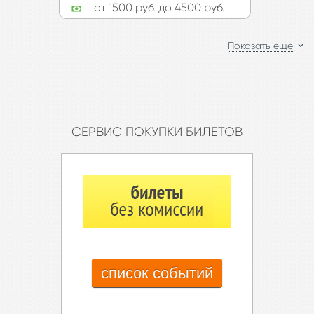
от 1500 руб. до 4500 руб.
Другие создатели спектакля:
Режиссер-сценограф – народный художник России
Олег Шейнцис
Показать ещё
Режиссер – заслуженный артист России Игорь Фокин
Хореография – народный артист СССР Владимир
Васильев
Костюмы – Валентина Комолова
Художник по свету – Михаил Бабенко
CЕРВИС ПОКУПКИ БИЛЕТОВ
Хормейстер – заслуженная артистка России Ирина
Мусаэлян
Педагог-балетмейстер – заслуженный артист России
Антон Лещинский
Технический директор – заслуженный работник
культуры России Дмитрий Кудряшов
Директор театра «Ленком Марка Захарова» –
заслуженный деятель искусств РФ, кавалер
список событий
орденов «За заслуги перед Отечеством» II, III, IV
степеней, Александра Невского,
Дружбы, Глава директорской ложи театров Москвы -