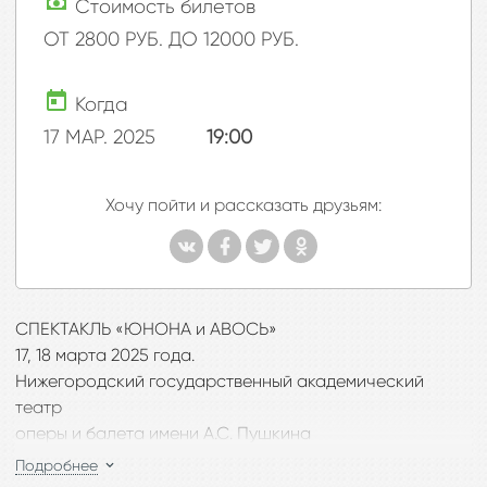
Стоимость билетов
ОТ 2800 РУБ. ДО 12000 РУБ.
Когда
17 МАР. 2025
19:00
Хочу пойти и рассказать друзьям:
СПЕКТАКЛЬ «ЮНОНА и АВОСЬ»
17, 18 марта 2025 года.
Нижегородский государственный академический
театр
оперы и балета имени А.С. Пушкина
С 17 по 18 марта 2025 года состоятся «Большие
Подробнее
гастроли» ГБУК г. Москвы